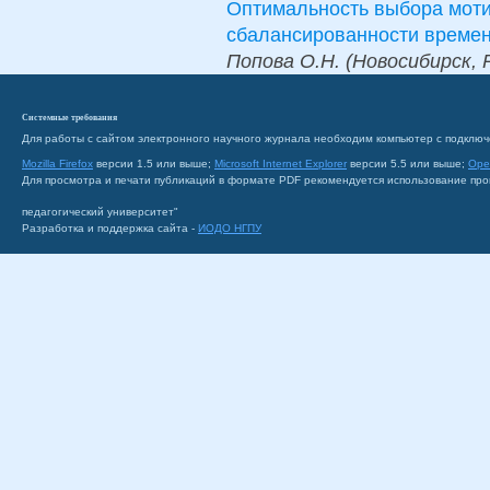
Оптимальность выбора моти
сбалансированности времен
Попова О.Н. (Новосибирск, 
Системные требования
Для работы с сайтом электронного научного журнала необходим компьютер с подключ
Mozilla Firefox
версии 1.5 или выше;
Microsoft Internet Explorer
версии 5.5 или выше;
Ope
Для просмотра и печати публикаций в формате PDF рекомендуется использование пр
педагогический университет"
Разработка и поддержка сайта -
ИОДО НГПУ