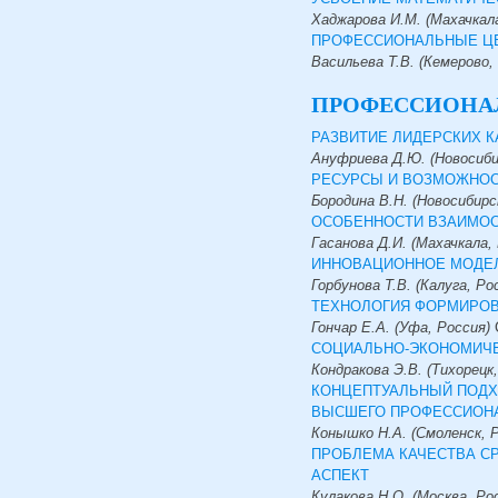
Хаджарова И.М. (Махачкала
ПРОФЕССИОНАЛЬНЫЕ ЦЕ
Васильева Т.В. (Кемерово,
ПРОФЕССИОНА
РАЗВИТИЕ ЛИДЕРСКИХ 
Ануфриева Д.Ю. (Новосибир
РЕСУРСЫ И ВОЗМОЖНОС
Бородина В.Н. (Новосибирс
ОСОБЕННОСТИ ВЗАИМОС
Гасанова Д.И. (Махачкала,
ИННОВАЦИОННОЕ МОДЕ
Горбунова Т.В. (Калуга, Ро
ТЕХНОЛОГИЯ ФОРМИРОВ
Гончар Е.А. (Уфа, Россия)
СОЦИАЛЬНО-ЭКОНОМИЧЕ
Кондракова Э.В. (Тихорецк
КОНЦЕПТУАЛЬНЫЙ ПОДХ
ВЫСШЕГО ПРОФЕССИОН
Конышко Н.А. (Смоленск, 
ПРОБЛЕМА КАЧЕСТВА С
АСПЕКТ
Кулакова Н.О. (Москва, Ро