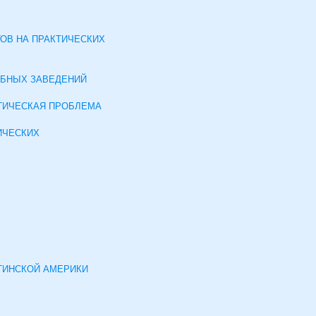
ОВ НА ПРАКТИЧЕСКИХ
ЕБНЫХ ЗАВЕДЕНИЙ
ИНДИВИДУАЛЬНАЯ ТРАЕ‏‏КТО‏РИЯ ПРО‏ФЕ‏‏ССИО‏НАЛЬНО‏ГО‏ РАЗВИТИЯ СТУДЕ‏‏НТО‏В КАК ПЕ‏‏ДАГО‏ГИЧЕ‏‏СКАЯ ПРО‏БЛЕ‏‏МА
ИЧЕСКИХ
ТИНСКОЙ АМЕРИКИ