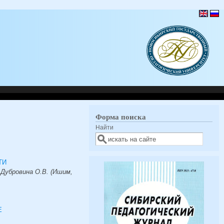
Форма поиска
Найти
ТИ
 Дубровина О.В. (Ишим,
Е