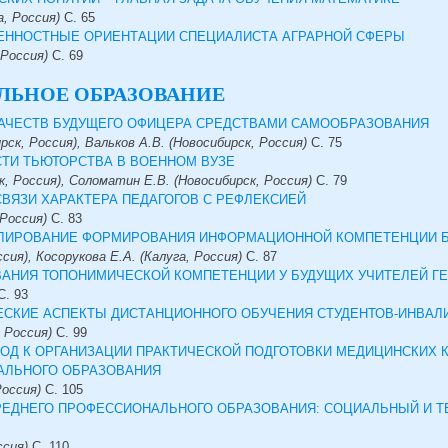
, Россия)
С.
65
ННОСТНЫЕ ОРИЕНТАЦИИ СПЕЦИАЛИСТА АГРАРНОЙ СФЕРЫ
 Россия)
С.
69
ЛЬНОЕ ОБРАЗОВАНИЕ
КАЧЕСТВ БУДУЩЕГО ОФИЦЕРА СРЕДСТВАМИ САМООБРАЗОВАНИЯ
ск, Россия), Вальков А.В. (Новосибирск, Россия)
С.
75
ТИ ТЬЮТОРСТВА В ВОЕННОМ ВУЗЕ
к, Россия), Соломатин Е.В. (Новосибирск, Россия)
С.
79
ВЯЗИ ХАРАКТЕРА ПЕДАГОГОВ С РЕФЛЕКСИЕЙ
 Россия)
С.
83
ЛИРОВАНИЕ ФОРМИРОВАНИЯ ИНФОРМАЦИОННОЙ КОМПЕТЕНЦИИ Б
ссия), Косорукова Е.А. (Калуга, Россия)
С.
87
АНИЯ ТОПОНИМИЧЕСКОЙ КОМПЕТЕНЦИИ У БУДУЩИХ УЧИТЕЛЕЙ Г
С.
93
СКИЕ АСПЕКТЫ ДИСТАНЦИОННОГО ОБУЧЕНИЯ СТУДЕНТОВ-ИНВАЛ
, Россия)
С.
99
ОД К ОРГАНИЗАЦИИ ПРАКТИЧЕСКОЙ ПОДГОТОВКИ МЕДИЦИНСКИХ 
АЛЬНОГО ОБРАЗОВАНИЯ
Россия)
С.
105
РЕДНЕГО ПРОФЕССИОНАЛЬНОГО ОБРАЗОВАНИЯ: СОЦИАЛЬНЫЙ И 
ссия)
С.
110