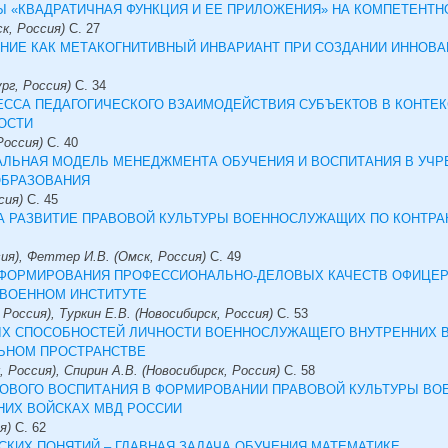
Ы «КВАДРАТИЧНАЯ ФУНКЦИЯ И ЕЕ ПРИЛОЖЕНИЯ» НА КОМПЕТЕНТ
к, Россия)
С.
27
НИЕ КАК МЕТАКОГНИТИВНЫЙ ИНВАРИАНТ ПРИ СОЗДАНИИ ИННОВА
рг, Россия)
С.
34
ССА ПЕДАГОГИЧЕСКОГО ВЗАИМОДЕЙСТВИЯ СУБЪЕКТОВ В КОНТЕК
ОСТИ
Россия)
С.
40
АЛЬНАЯ МОДЕЛЬ МЕНЕДЖМЕНТА ОБУЧЕНИЯ И ВОСПИТАНИЯ В УЧР
ОБРАЗОВАНИЯ
сия)
С.
45
А РАЗВИТИЕ ПРАВОВОЙ КУЛЬТУРЫ ВОЕННОСЛУЖАЩИХ ПО КОНТРА
ия), Феттер И.В. (Омск, Россия)
С.
49
ФОРМИРОВАНИЯ ПРОФЕССИОНАЛЬНО-ДЕЛОВЫХ КАЧЕСТВ ОФИЦЕРА
 ВОЕННОМ ИНСТИТУТЕ
 Россия), Туркин Е.В. (Новосибирск, Россия)
С.
53
Х СПОСОБНОСТЕЙ ЛИЧНОСТИ ВОЕННОСЛУЖАЩЕГО ВНУТРЕННИХ В
ЬНОМ ПРОСТРАНСТВЕ
, Россия), Спирин А.В. (Новосибирск, Россия)
С.
58
ВОВОГО ВОСПИТАНИЯ В ФОРМИРОВАНИИ ПРАВОВОЙ КУЛЬТУРЫ В
НИХ ВОЙСКАХ МВД РОССИИ
я)
С.
62
КИХ ПОНЯТИЙ – ГЛАВНАЯ ЗАДАЧА ОБУЧЕНИЯ МАТЕМАТИКЕ