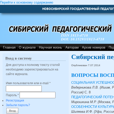
Перейти к основному содержанию
НОВОСИБИРСКИЙ ГОСУДАРСТВЕННЫЙ ПЕДАГОГ
ISSN 1813-4718
DOI: 10.15293/1813-4718
Главная
О журнале
Научная жизнь
Авторам
Архив номеров
По
Сибирский пе
Вход в систему
Для доступа к полному тексту статей
Опубликован 7.07.2014
необходимо зарегистрироваться на
сайте журнала.
ВОПРОСЫ ВОСП
СОЦИАЛЬНАЯ УСПЕШНОС
Имя пользователя или e-mail
*
Ведерникова Л.В. (Ишим, Р
Россия)
С.
8
Пароль
*
ПЕДАГОГИЧЕСКИЙ ПОТЕ
Регистрация
Мирошкина М.Р. (Москва, 
Забыли пароль?
ОСОБЕННОСТИ КУЛЬТУР
Шиляева И.Ф. (Уфа, Росси